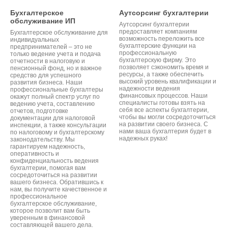
Бухгалтерское
Аутсорсинг бухгалтерии
обслуживание ИП
Аутсорсинг бухгалтерии
предоставляет компаниям
Бухгалтерское обслуживание для
возможность переложить все
индивидуальных
бухгалтерские функции на
предпринимателей – это не
профессиональную
только ведение учета и подача
бухгалтерскую фирму. Это
отчетности в налоговую и
позволяет сэкономить время и
пенсионный фонд, но и важное
ресурсы, а также обеспечить
средство для успешного
высокий уровень квалификации и
развития бизнеса. Наши
надежности ведения
профессиональные бухгалтеры
финансовых процессов. Наши
окажут полный спектр услуг по
специалисты готовы взять на
ведению учета, составлению
себя все аспекты бухгалтерии,
отчетов, подготовке
чтобы вы могли сосредоточиться
документации для налоговой
на развитии своего бизнеса. С
инспекции, а также консультации
нами ваша бухгалтерия будет в
по налоговому и бухгалтерскому
надежных руках!
законодательству. Мы
гарантируем надежность,
оперативность и
конфиденциальность ведения
бухгалтерии, помогая вам
сосредоточиться на развитии
вашего бизнеса. Обратившись к
нам, вы получите качественное и
профессиональное
бухгалтерское обслуживание,
которое позволит вам быть
уверенным в финансовой
составляющей вашего дела.