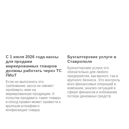
С 1 июля 2026 года кассы
Бухгалтерские услуги в
для продажи
Ставрополе
маркированных товаров
Бухгалтерские услуги это
должны работать через ТС
обязательно для любого
ПИоТ
предприятия, как малого, так и
крупного бизнеса. Это контроль
Если не выполнить это
всех финансовых операций в
требование, касса не сможет
компании, анализ ситуаций в
пробивать чеки на
сфере финансов и избежание
маркированную продукцию. А
потери денежных средств.
попытка продавать такие товары
в обход правил может привести к
крупным штрафам и
конфискации товара.