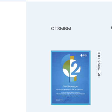
ОТЗЫВЫ
ООО "ДубльГИС