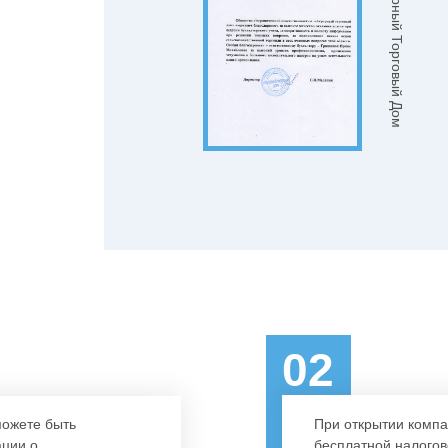
ООО "Агарный Торговый Дом
02
можете быть
При открытии компа
ации о
бесплатной налогов