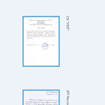
СК "УЮТ"
ИП Нестеренко