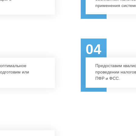
применения систем
04
 оптимальное
Предоставим квали
подготовим или
проведении налогов
ПФР и ФСС.