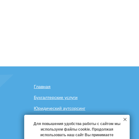
Главная
Бухгалтерские услуги
Юридический аутсорсинг
Финансовые услуги
Для повышения удобства работы с сайтом мы
Для повышения удобства работы с сайтом мы
используем файлы cookie. Продолжая
используем файлы cookie. Продолжая
Оплата
использовать наш сайт Вы принимаете
использовать наш сайт Вы принимаете