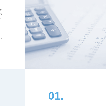
т
з
,
ей
01.