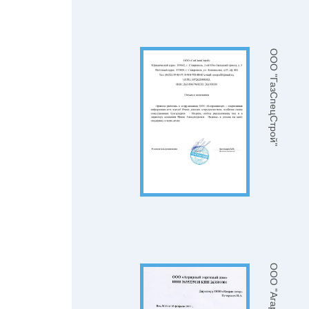
ООО "ГазСпецСтрой"