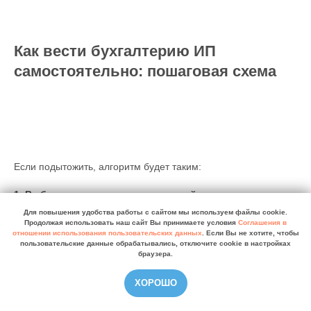
Как вести бухгалтерию ИП
самостоятельно: пошаговая схема
Если подытожить, алгоритм будет таким:
1. Выберите и проверьте налоговый режим
Убедитесь, что он действительно подходит под ваш вид
Для повышения удобства работы с сайтом мы используем файлы cookie.
Для повышения удобства работы с сайтом мы используем файлы cookie.
деятельности, обороты и структуру расходов.
Продолжая использовать наш сайт Вы принимаете условия
Продолжая использовать наш сайт Вы принимаете условия
Соглашения в
Соглашения в
отношении использования пользовательских данных
отношении использования пользовательских данных
. Если Вы не хотите, чтобы
. Если Вы не хотите, чтобы
пользовательские данные обрабатывались, отключите cookie в настройках
пользовательские данные обрабатывались, отключите cookie в настройках
2. Откройте отдельный расчетный счет для бизнеса
браузера.
браузера.
Это поможет разделить личные и предпринимательские
операции.
ХОРОШО
ХОРОШО
3. Организуйте хранение документов